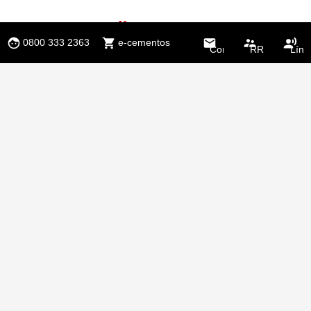
0800 333 2363
e-cementos
Contacto
RR.HH.
Líne
Étic
Seguinos
Subscríbase
a nuestro Newsletter